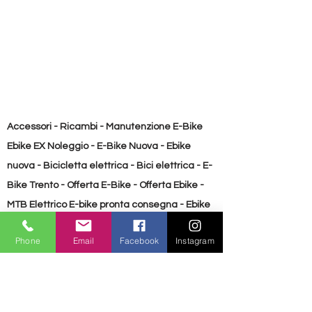
Accessori - Ricambi - Manutenzione E-Bike
Ebike EX Noleggio - E-Bike Nuova - Ebike
nuova - Bicicletta elettrica - Bici elettrica - E-
Bike Trento - Offerta E-Bike - Offerta Ebike -
MTB Elettrico E-bike pronta consegna - Ebike
pronta consegna Bicicletta usata - E-Bike
Phone
Email
Facebook
Instagram
Usata - Ebike usata
Accessori - Ricambi - Manutenzione E-Bike
Ebike EX Noleggio - E-Bike Nuova - Ebike
nuova - Bicicletta elettrica - Bici elettrica - E-