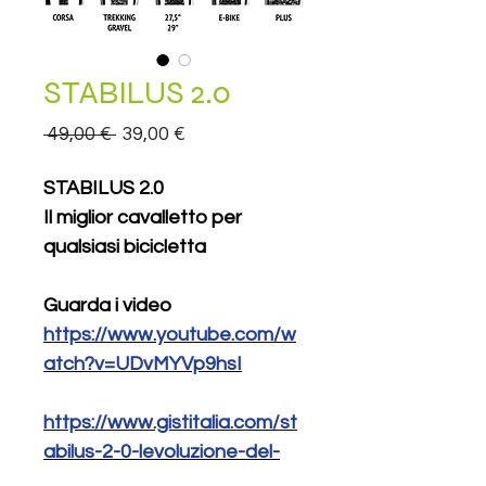
STABILUS 2.0
Prezzo
Prezzo
 49,00 € 
39,00 €
regolare
scontato
STABILUS 2.0
Il miglior cavalletto per
qualsiasi bicicletta
Guarda i video
https://www.youtube.com/w
atch?v=UDvMYVp9hsI
https://www.gistitalia.com/st
abilus-2-0-levoluzione-del-
parcheggio-bici/