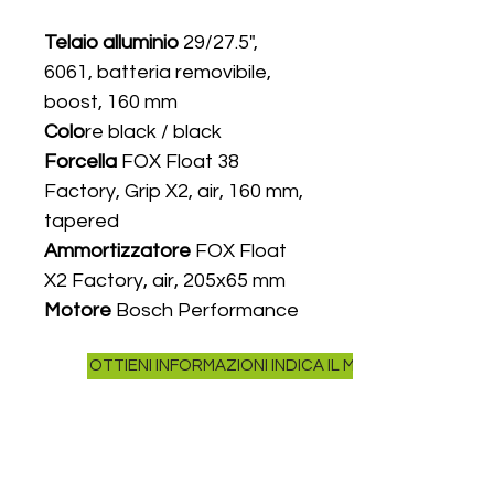
regolare
scontato
Telaio alluminio
29/27.5",
6061, batteria removibile,
boost, 160 mm
Colo
re black / black
Forcella
FOX Float 38
Factory, Grip X2, air, 160 mm,
tapered
Ammortizzatore
FOX Float
X2 Factory, air, 205x65 mm
Motore
Bosch Performance
Line CX, 250/750 W, 120 Nm
OTTIENI INFORMAZIONI INDICA IL MODELLO NELLA R
Comando
Mine Remote +
Smart controller
Display
Purion 400
Carica Batteria
Smart
System 4ah