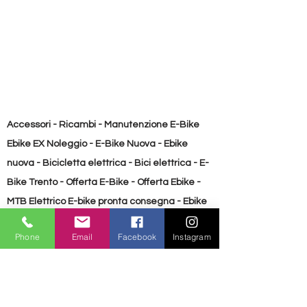
bici + conducente
130 kg
Accessori - Ricambi - Manutenzione E-Bike
Ebike EX Noleggio - E-Bike Nuova - Ebike
nuova - Bicicletta elettrica - Bici elettrica - E-
Bike Trento - Offerta E-Bike - Offerta Ebike -
MTB Elettrico E-bike pronta consegna - Ebike
pronta consegna Bicicletta usata - E-Bike
Phone
Email
Facebook
Instagram
Usata - Ebike usata
Accessori - Ricambi - Manutenzione E-Bike
Ebike EX Noleggio - E-Bike Nuova - Ebike
nuova - Bicicletta elettrica - Bici elettrica - E-