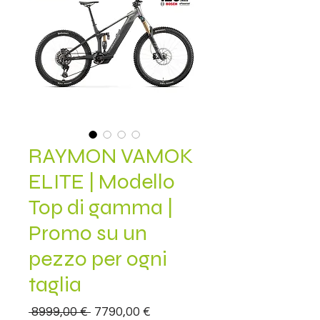
RAYMON VAMOK
ELITE | Modello
Top di gamma |
Promo su un
pezzo per ogni
taglia
Prezzo
Prezzo
 8999,00 € 
7790,00 €