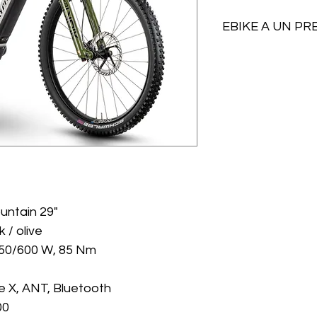
EBIKE A UN PR
Con TrailRay 150 
problemi su qualsias
discesa. Il siste
velocità è una gara
cambi di marcia. 
XM da 85 Nm di Ya
necessaria. Il carr
curva caratteristi
escursione assorbe 
passaggi con radic
ountain 29"
Ultimate a sospe
k / olive
mm di escursione 
50/600 W, 85 Nm
terreni accidentati
professionisti, una
e X, ANT, Bluetooth
Yamaha PW-XM
00
Il nuovo PW-X3M Y