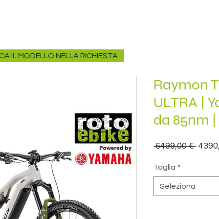
ICA IL MODELLO NELLA RICHIESTA
Raymon Tr
ULTRA |
da 85nm 
Prez
 6499,00 € 
4390
regol
Taglia
*
Seleziona