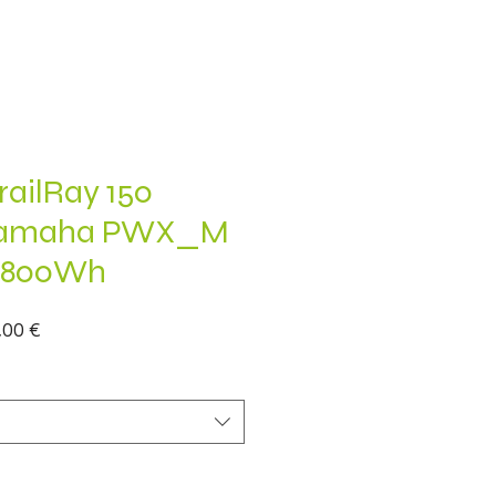
ailRay 150
 Yamaha PWX_M
| 800Wh
zo
Prezzo
,00 €
are
scontato