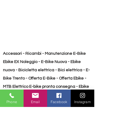
Accessori - Ricambi - Manutenzione E-Bike
Ebike EX Noleggio - E-Bike Nuova - Ebike
nuova - Bicicletta elettrica - Bici elettrica - E-
Bike Trento - Offerta E-Bike - Offerta Ebike -
MTB Elettrico E-bike pronta consegna - Ebike
pronta consegna Bicicletta usata - E-Bike
Phone
Email
Facebook
Instagram
Usata - Ebike usata
Accessori - Ricambi - Manutenzione E-Bike
Ebike EX Noleggio - E-Bike Nuova - Ebike
nuova - Bicicletta elettrica - Bici elettrica - E-