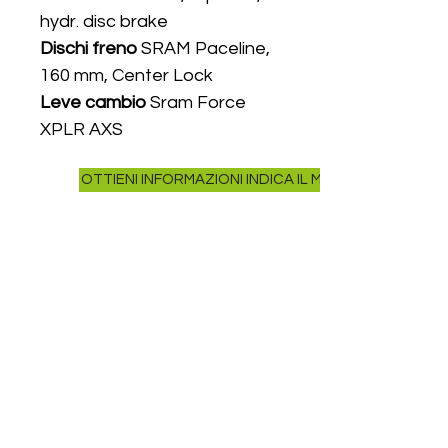
hydr. disc brake
Dischi freno
SRAM Paceline,
160 mm, Center Lock
Leve cambio
Sram Force
XPLR AXS
Cambio elettronico
Sram
OTTIENI INFORMAZIONI INDICA IL MODELLO NELLA R
Force XPLR AXS, 13-S
Catena
Sram CN Rival E1
Cassetta
Sram XG 1351 E1
XPLR, 10-46T
Cavalletto
IC44, compatible
con predisposizione
Forcella
Carbon
Gravel Disc
Cerchi
Carbon
Fulcrum Soniq
CF, Center Lock,
12x100/12x142 mm