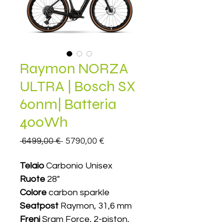
Raymon NORZA
ULTRA | Bosch SX
60nm| Batteria
400Wh
Prezzo
Prezzo
 6499,00 € 
5790,00 €
regolare
scontato
Telaio
Carbonio Unisex
Ruote
28"
Colore
carbon sparkle
Seatpost
Raymon, 31,6 mm
Freni
Sram Force, 2-piston,