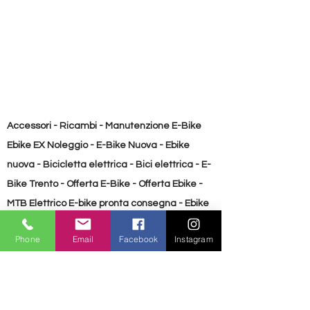
29x2.40
Cerchi 29 Taglia M-XL
:
Raymon VR33/DE207
Peso: 25,6
Peso totale
: 130 kg
Accessori - Ricambi - Manutenzione E-Bike
Ebike EX Noleggio - E-Bike Nuova - Ebike
nuova - Bicicletta elettrica - Bici elettrica - E-
Bike Trento - Offerta E-Bike - Offerta Ebike -
MTB Elettrico E-bike pronta consegna - Ebike
pronta consegna Bicicletta usata - E-Bike
Phone
Email
Facebook
Instagram
Usata - Ebike usata
Accessori - Ricambi - Manutenzione E-Bike
Ebike EX Noleggio - E-Bike Nuova - Ebike
nuova - Bicicletta elettrica - Bici elettrica - E-