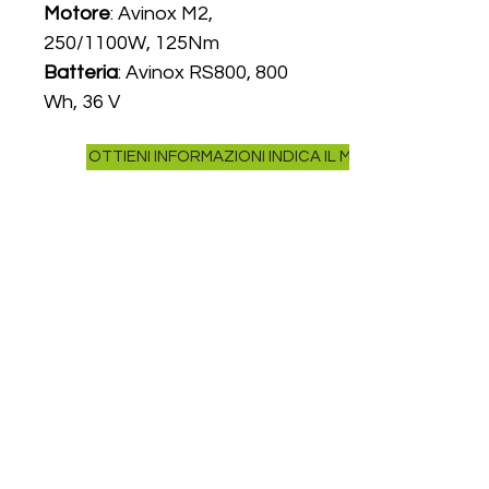
Motore
: Avinox M2,
250/1100W, 125Nm
Batteria
: Avinox RS800, 800
Wh, 36 V
Carica Batteria
: Avinox
OTTIENI INFORMAZIONI INDICA IL MODELLO NELLA R
Charger, 4 A
Display
: Avinox DPC100,
Bluetooth, Apple Find My
Display
: Avinox BC100,
double
Ammortizzatore
: RockShox
Deluxe, air, 205x65 mm
Forcella
: RockShox Psylo
Silver RC, air, 150 mm,
tapered
Freni Idraulici
: Magura Luise
Elite Sport, 4-pistoni