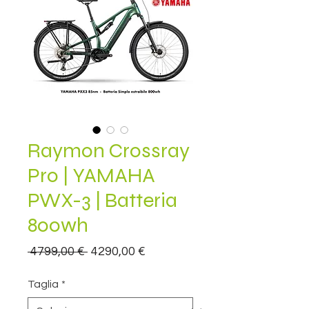
Raymon Crossray
Pro | YAMAHA
PWX-3 | Batteria
800wh
Prezzo
Prezzo
 4799,00 € 
4290,00 €
regolare
scontato
Taglia
*