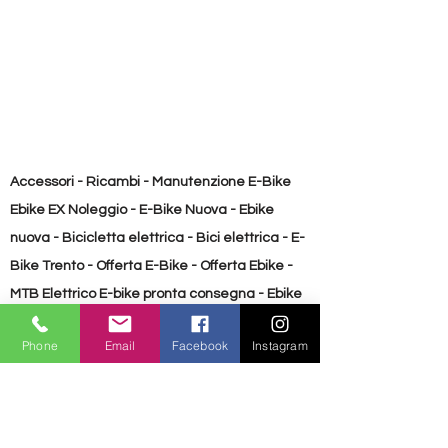
Reggisella:
Raymon, 34,9 mm,
reggisella telescopico
Fari:
Anteriore Litemove
HKSE-70, 70 lx - Posteriore
Spanninga
Cavalletto:
Ursus MOOI ANS,
KSA40, regolabile
Accessori - Ricambi - Manutenzione E-Bike
Parafanghi:
Curana Apollo
Ebike EX Noleggio - E-Bike Nuova - Ebike
Peso:
28 kg
nuova - Bicicletta elettrica - Bici elettrica - E-
Peso totale consentito:
Bike Trento - Offerta E-Bike - Offerta Ebike -
130kg
MTB Elettrico E-bike pronta consegna - Ebike
pronta consegna Bicicletta usata - E-Bike
Phone
Email
Facebook
Instagram
Usata - Ebike usata
Accessori - Ricambi - Manutenzione E-Bike
Ebike EX Noleggio - E-Bike Nuova - Ebike
nuova - Bicicletta elettrica - Bici elettrica - E-