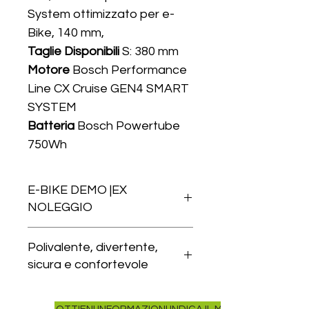
System ottimizzato per e-
Bike, 140 mm,
Taglie Disponibili
S: 380 mm
Motore
Bosch Performance
Line CX Cruise GEN4 SMART
SYSTEM
Batteria
Bosch Powertube
750Wh
Display
Supporto per
Smartphone ricarica
E-BIKE DEMO |EX
induzione e cavo
NOLEGGIO
Carica
Batteria
Bosch Smart
Utilizzata per noleggi, bici di
System 4Ah
Polivalente, divertente,
cortesia, e trasferimenti casa
Forcella
RockShox 35 Silver
sicura e confortevole
lavoro dai dipendenti Rotoebike.
TK 29, 150 mm, TurnKey, Solo
E-Bike Polivalente adatta per
Air,
La CHASER RX è ideale per i rider
qualsiasi terreno.