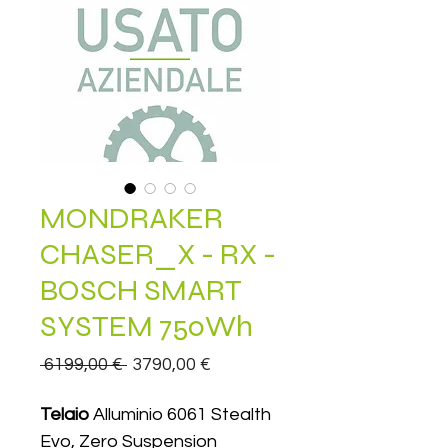
MONDRAKER
CHASER_X - RX -
BOSCH SMART
SYSTEM 750Wh
Prezzo
Prezzo
 6199,00 € 
3790,00 €
regolare
scontato
Telaio
Alluminio 6061 Stealth
Evo, Zero Suspension