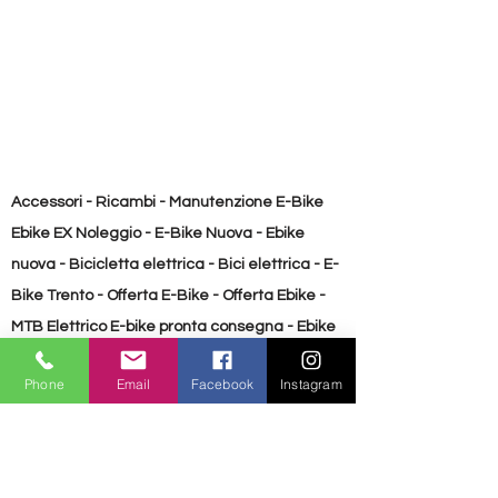
Accessori - Ricambi - Manutenzione E-Bike
Ebike EX Noleggio - E-Bike Nuova - Ebike
nuova - Bicicletta elettrica - Bici elettrica - E-
Bike Trento - Offerta E-Bike - Offerta Ebike -
MTB Elettrico E-bike pronta consegna - Ebike
pronta consegna Bicicletta usata - E-Bike
Phone
Email
Facebook
Instagram
Usata - Ebike usata
Accessori - Ricambi - Manutenzione E-Bike
Ebike EX Noleggio - E-Bike Nuova - Ebike
nuova - Bicicletta elettrica - Bici elettrica - E-