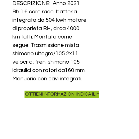
DESCRIZIONE: Anno 2021
Bh 1.6 core race, batteria
integrata da 504 kwh motore
di proprieta BH, circa 4000
km fatti. Montata come
segue: Trasmissione mista
shimano ultegra/105 2x11
velocita; freni shimano 105
idraulici con rotori da160 mm.
Manubrio con cavi integrati.
Telaio in alluminio, forcella in
OTTIENI INFORMAZIONI INDICA IL MODELLO NELLA R
carbonio come il manubrio e il
reggisella. Sella italia SLR
boost. Ruote 28 ursus Athon
1500 gr. 4 livelli di assistenza
motore con comando
integrato sul manubrio. (+un